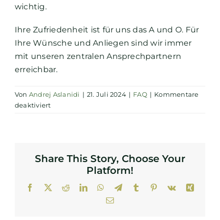
wichtig.
Ihre Zufriedenheit ist für uns das A und O. Für
Ihre Wünsche und Anliegen sind wir immer
mit unseren zentralen Ansprechpartnern
erreichbar.
Von
Andrej Aslanidi
|
21. Juli 2024
|
FAQ
|
Kommentare
für
deaktiviert
Wieso
sind
die
Produkte
Share This Story, Choose Your
von
Platform!
ANDMAX
die
Facebook
X
Reddit
LinkedIn
WhatsApp
Telegram
Tumblr
Pinterest
Vk
Xing
richtige
E-
Wahl?
Mail