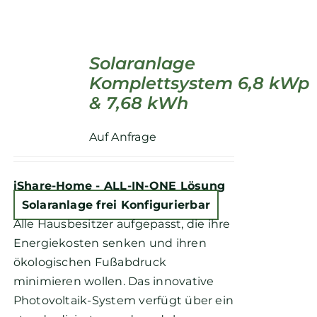
Solaranlage
Komplettsystem 6,8 kWp
& 7,68 kWh
Auf Anfrage
iShare-Home -
ALL-IN-ONE Lösung
Solaranlage frei Konfigurierbar
Alle Hausbesitzer aufgepasst, die ihre
Energiekosten senken und ihren
ökologischen Fußabdruck
minimieren wollen. Das innovative
Photovoltaik-System verfügt über ein